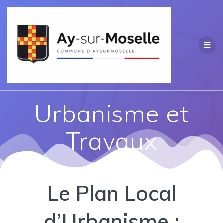
Passer
au
contenu
Urbanisme et
Travaux
Le Plan Local
d’Urbanisme :