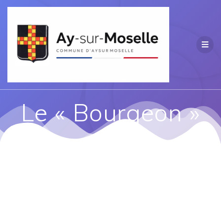
Passer
au
contenu
Le « Bourgeon »